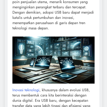
poin penjualan utama, menarik konsumen yang
menginginkan perangkat terbaru dan tercepat.
Dengan demikian, adopsi USB baru dapat menjadi
katalis untuk pertumbuhan dan inovasi,
menempatkan perusahaan di garis depan tren
teknologi masa depan.
Inovasi teknologi
, khususnya dalam evolusi USB,
terus membentuk cara kita berinteraksi dengan
dunia digital. Era USB baru, dengan kecepatan
transfer data yang lebih tinggi dan efisiensi yang