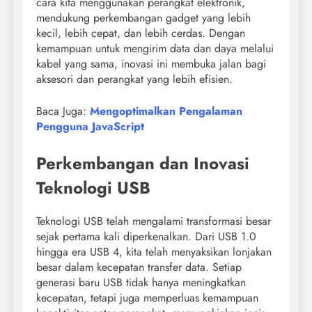
cara kita menggunakan perangkat elektronik,
mendukung perkembangan gadget yang lebih
kecil, lebih cepat, dan lebih cerdas. Dengan
kemampuan untuk mengirim data dan daya melalui
kabel yang sama, inovasi ini membuka jalan bagi
aksesori dan perangkat yang lebih efisien.
Baca Juga:
Mengoptimalkan Pengalaman
Pengguna JavaScript
Perkembangan dan Inovasi
Teknologi USB
Teknologi USB telah mengalami transformasi besar
sejak pertama kali diperkenalkan. Dari USB 1.0
hingga era USB 4, kita telah menyaksikan lonjakan
besar dalam kecepatan transfer data. Setiap
generasi baru USB tidak hanya meningkatkan
kecepatan, tetapi juga memperluas kemampuan