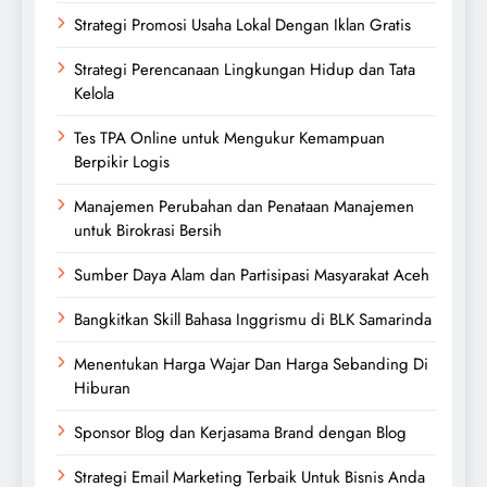
Strategi Promosi Usaha Lokal Dengan Iklan Gratis
Strategi Perencanaan Lingkungan Hidup dan Tata
Kelola
Tes TPA Online untuk Mengukur Kemampuan
Berpikir Logis
Manajemen Perubahan dan Penataan Manajemen
untuk Birokrasi Bersih
Sumber Daya Alam dan Partisipasi Masyarakat Aceh
Bangkitkan Skill Bahasa Inggrismu di BLK Samarinda
Menentukan Harga Wajar Dan Harga Sebanding Di
Hiburan
Sponsor Blog dan Kerjasama Brand dengan Blog
Strategi Email Marketing Terbaik Untuk Bisnis Anda