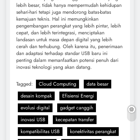
lebih besar, tidak hanya mempermudah kehidupan
sehari-hari tetapi juga mendorong batas-batas
kemajuan teknis. Hal ini memungkinkan
pengembangan perangkat yang lebih pintar, lebih
cepat, dan lebih terintegrasi, menciptakan
landasan untuk masa depan digital yang lebih
cerah dan terhubung. Oleh karena itu, penerimaan
dan adaptasi terhadap standar USB baru ini
penting dalam memanfaatkan potensi penuh dari
inovasi teknologi yang akan datang.
Tagged:
Cloud Computing
data besar
desain kompak
Efisiensi Energi
evolusi digital
gadget canggih
inovasi USB
kecepatan transfer
kompatibilitas USB
konektivitas perangkat