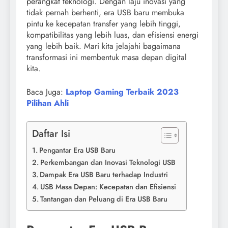
perangkat teknologi. Dengan laju inovasi yang
tidak pernah berhenti, era USB baru membuka
pintu ke kecepatan transfer yang lebih tinggi,
kompatibilitas yang lebih luas, dan efisiensi energi
yang lebih baik. Mari kita jelajahi bagaimana
transformasi ini membentuk masa depan digital
kita.
Baca Juga:
Laptop Gaming Terbaik 2023
Pilihan Ahli
Daftar Isi
Pengantar Era USB Baru
Perkembangan dan Inovasi Teknologi USB
Dampak Era USB Baru terhadap Industri
USB Masa Depan: Kecepatan dan Efisiensi
Tantangan dan Peluang di Era USB Baru