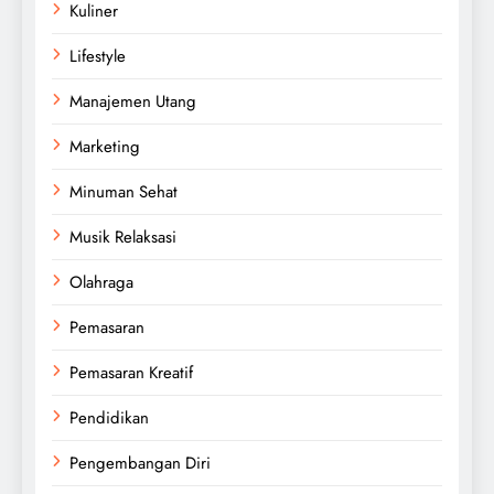
Kuliner
Lifestyle
Manajemen Utang
Marketing
Minuman Sehat
Musik Relaksasi
Olahraga
Pemasaran
Pemasaran Kreatif
Pendidikan
Pengembangan Diri