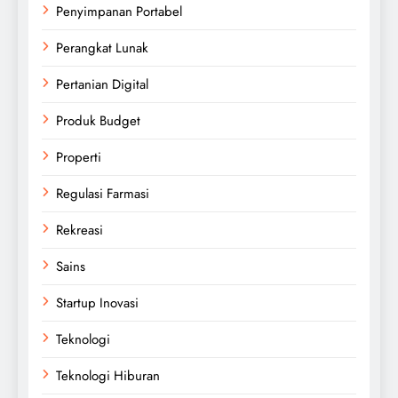
Penyimpanan Portabel
Perangkat Lunak
Pertanian Digital
Produk Budget
Properti
Regulasi Farmasi
Rekreasi
Sains
Startup Inovasi
Teknologi
Teknologi Hiburan