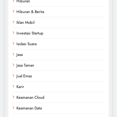
Hiburan
Hiburan & Berita
Iklan Mobil
Investasi Startup
Isolasi Suara
Jasa
Jasa Taman
Jual Emas
Karir
Keamanan Cloud
Keamanan Data