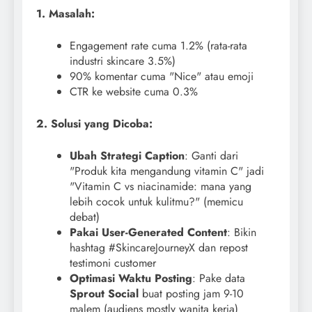
1. Masalah:
Engagement rate cuma 1.2% (rata-rata
industri skincare 3.5%)
90% komentar cuma "Nice" atau emoji
CTR ke website cuma 0.3%
2. Solusi yang Dicoba:
Ubah Strategi Caption
: Ganti dari
"Produk kita mengandung vitamin C" jadi
"Vitamin C vs niacinamide: mana yang
lebih cocok untuk kulitmu?" (memicu
debat)
Pakai User-Generated Content
: Bikin
hashtag #SkincareJourneyX dan repost
testimoni customer
Optimasi Waktu Posting
: Pake data
Sprout Social
buat posting jam 9-10
malem (audiens mostly wanita kerja)