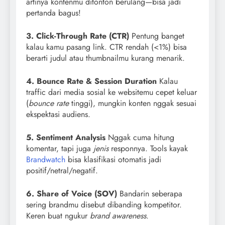
artinya kontenmu ditonton berulang—bisa jadi
pertanda bagus!
3. Click-Through Rate (CTR)
Pentung banget
kalau kamu pasang link. CTR rendah (<1%) bisa
berarti judul atau thumbnailmu kurang menarik.
4. Bounce Rate & Session Duration
Kalau
traffic dari media sosial ke websitemu cepet keluar
(
bounce rate
tinggi), mungkin konten nggak sesuai
ekspektasi audiens.
5. Sentiment Analysis
Nggak cuma hitung
komentar, tapi juga
jenis
responnya. Tools kayak
Brandwatch
bisa klasifikasi otomatis jadi
positif/netral/negatif.
6. Share of Voice (SOV)
Bandarin seberapa
sering brandmu disebut dibanding kompetitor.
Keren buat ngukur
brand awareness
.