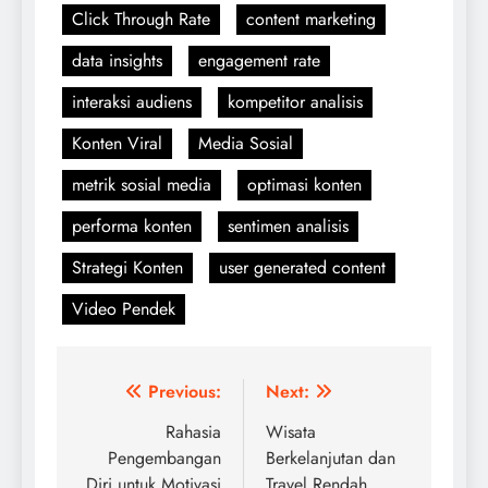
Click Through Rate
content marketing
data insights
engagement rate
interaksi audiens
kompetitor analisis
Konten Viral
Media Sosial
metrik sosial media
optimasi konten
performa konten
sentimen analisis
Strategi Konten
user generated content
Video Pendek
Navigasi
Previous:
Next:
pos
Rahasia
Wisata
Pengembangan
Berkelanjutan dan
Diri untuk Motivasi
Travel Rendah