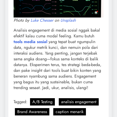
Photo by
Luke Chesser
on
Unsplash
Analisis engagement di media sosial nggak bakal
efektif kalau cuma modal feeling. Kamu butuh
tools media sosial
yang tepat buat ngumpulin
data, ngukur metrik kunci, dan nemuin pola dari
interaksi audiens. Yang penting, jangan terjebak
sama angka doang—fokus sama konteks di balik
datanya. Eksperimen terus, tes strategi beda-beda,
dan pake insight dari tools buat bikin konten yang
beneran nyambung sama audiens. Engagement
yang bagus itu yang sustainable, bukan cuma
trending sesaat. Jadi, ukur, analisis, ulangi!
Tagged:
A/B Testing
analisis engagement
Brand Awareness
caption menarik