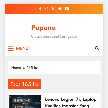
Skip
to
content
Pupunu
Ulasan dan spesifikasi gawai
MENU
Home
165 hz
Tag:
165 hz
Lenovo Legion 7i, Laptop
ELEKTRONIK
Kualitas Monster Yang
LAPTOP