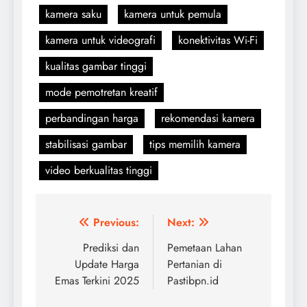
kamera saku
kamera untuk pemula
kamera untuk videografi
konektivitas Wi-Fi
kualitas gambar tinggi
mode pemotretan kreatif
perbandingan harga
rekomendasi kamera
stabilisasi gambar
tips memilih kamera
video berkualitas tinggi
Navigasi
Previous:
Next:
pos
Prediksi dan
Pemetaan Lahan
Update Harga
Pertanian di
Emas Terkini 2025
Pastibpn.id