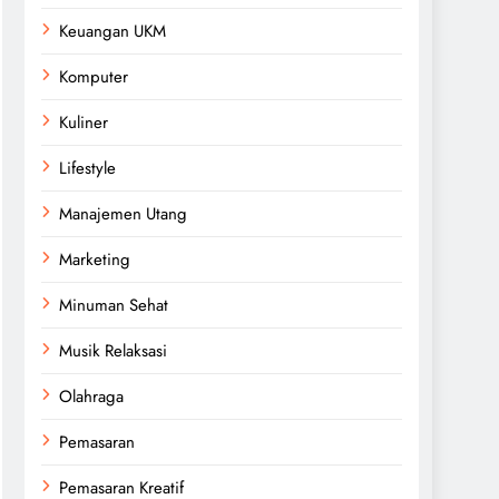
Keuangan UKM
Komputer
Kuliner
Lifestyle
Manajemen Utang
Marketing
Minuman Sehat
Musik Relaksasi
Olahraga
Pemasaran
Pemasaran Kreatif