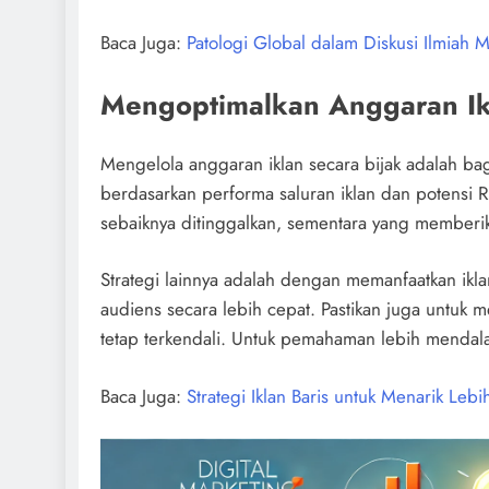
Baca Juga:
Patologi Global dalam Diskusi Ilmiah 
Mengoptimalkan Anggaran Ikl
Mengelola anggaran iklan secara bijak adalah bagi
berdasarkan performa saluran iklan dan potensi R
sebaiknya ditinggalkan, sementara yang memberika
Strategi lainnya adalah dengan memanfaatkan ikla
audiens secara lebih cepat. Pastikan juga untuk 
tetap terkendali. Untuk pemahaman lebih mend
Baca Juga:
Strategi Iklan Baris untuk Menarik Leb