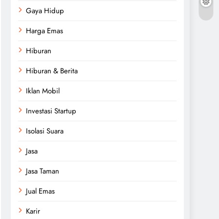
Gaya Hidup
Harga Emas
Hiburan
Hiburan & Berita
Iklan Mobil
Investasi Startup
Isolasi Suara
Jasa
Jasa Taman
Jual Emas
Karir