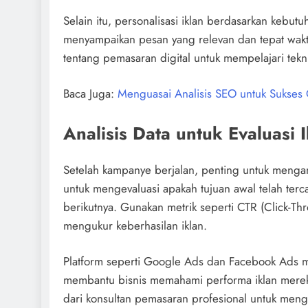
Selain itu, personalisasi iklan berdasarkan kebut
menyampaikan pesan yang relevan dan tepat waktu
tentang pemasaran digital untuk mempelajari teknik
Baca Juga:
Menguasai Analisis SEO untuk Sukses 
Analisis Data untuk Evaluasi 
Setelah kampanye berjalan, penting untuk menganal
untuk mengevaluasi apakah tujuan awal telah ter
berikutnya. Gunakan metrik seperti CTR (Click-Thro
mengukur keberhasilan iklan.
Platform seperti Google Ads dan Facebook Ads me
membantu bisnis memahami performa iklan mereka
dari konsultan pemasaran profesional untuk me