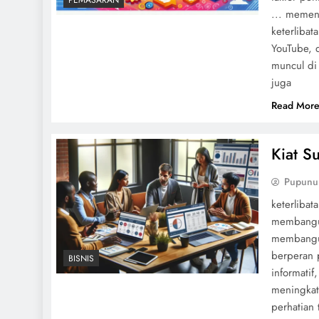
PEMASARAN
... memenu
keterlibat
YouTube, 
muncul di
juga
Read Mor
Kiat S
Pupunu
keterlibat
membangun
membangun
berperan 
BISNIS
informatif
meningkatk
perhatian 