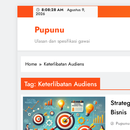
Skip
8:08:29 AM
Agustus 9,
2026
to
content
Pupunu
Ulasan dan spesifikasi gawai
Home
Keterlibatan Audiens
Tag:
Keterlibatan Audiens
Strate
Bisnis
Pupunu