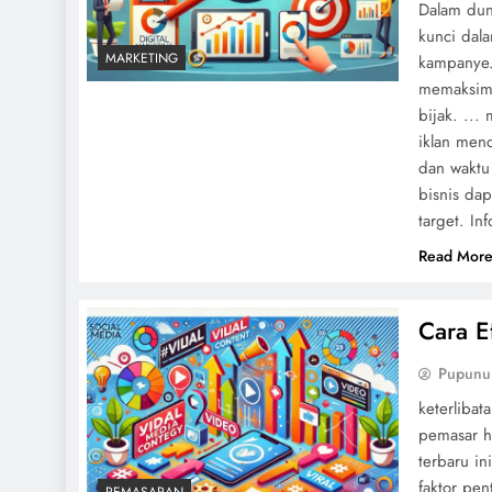
Dalam duni
kunci dal
MARKETING
kampanye.
memaksima
bijak. ..
iklan men
dan waktu
bisnis da
target. In
Read Mor
Cara E
Pupunu
keterlibat
pemasar h
terbaru i
faktor pen