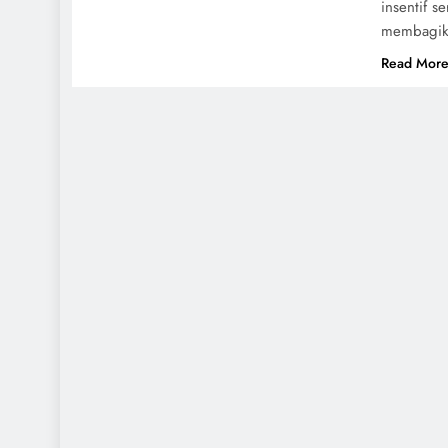
insentif s
membagika
Read Mor