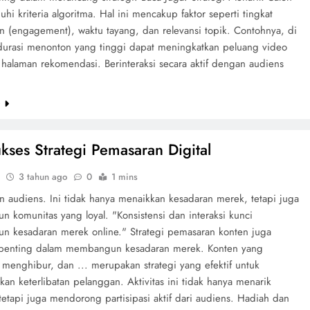
hi kriteria algoritma. Hal ini mencakup faktor seperti tingkat
an (engagement), waktu tayang, dan relevansi topik. Contohnya, di
durasi menonton yang tinggi dapat meningkatkan peluang video
 halaman rekomendasi. Berinteraksi secara aktif dengan audiens
e
ukses Strategi Pemasaran Digital
3 tahun ago
0
1 mins
an audiens. Ini tidak hanya menaikkan kesadaran merek, tetapi juga
 komunitas yang loyal. "Konsistensi dan interaksi kunci
 kesadaran merek online." Strategi pemasaran konten juga
penting dalam membangun kesadaran merek. Konten yang
, menghibur, dan ... merupakan strategi yang efektif untuk
an keterlibatan pelanggan. Aktivitas ini tidak hanya menarik
tetapi juga mendorong partisipasi aktif dari audiens. Hadiah dan