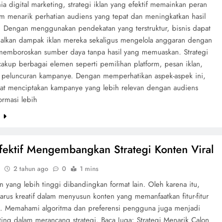
a digital marketing, strategi iklan yang efektif memainkan peran
am menarik perhatian audiens yang tepat dan meningkatkan hasil
 Dengan menggunakan pendekatan yang terstruktur, bisnis dapat
lkan dampak iklan mereka sekaligus mengelola anggaran dengan
. memboroskan sumber daya tanpa hasil yang memuaskan. Strategi
cakup berbagai elemen seperti pemilihan platform, pesan iklan,
 peluncuran kampanye. Dengan memperhatikan aspek-aspek ini,
pat menciptakan kampanye yang lebih relevan dengan audiens
formasi lebih
e
fektif Mengembangkan Strategi Konten Viral
2 tahun ago
0
1 mins
an yang lebih tinggi dibandingkan format lain. Oleh karena itu,
arus kreatif dalam menyusun konten yang memanfaatkan fitur-fitur
ni. Memahami algoritma dan preferensi pengguna juga menjadi
ting dalam merancang strategi. Baca Juga: Strategi Menarik Calon