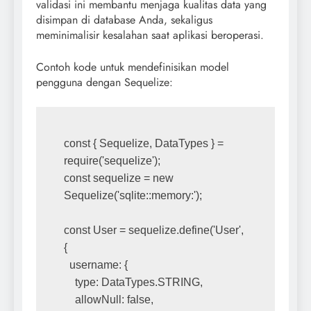
validasi ini membantu menjaga kualitas data yang
disimpan di database Anda, sekaligus
meminimalisir kesalahan saat aplikasi beroperasi.
Contoh kode untuk mendefinisikan model
pengguna dengan Sequelize:
const { Sequelize, DataTypes } = 
require('sequelize');
const sequelize = new 
Sequelize('sqlite::memory:');
const User = sequelize.define('User', 
{
  username: {
    type: DataTypes.STRING,
    allowNull: false,