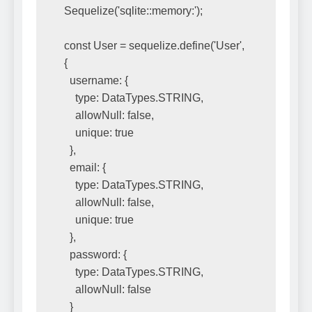
Sequelize('sqlite::memory:');
const User = sequelize.define('User', 
{
  username: {
    type: DataTypes.STRING,
    allowNull: false,
    unique: true
  },
  email: {
    type: DataTypes.STRING,
    allowNull: false,
    unique: true
  },
  password: {
    type: DataTypes.STRING,
    allowNull: false
  }