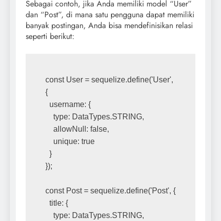
Sebagai contoh, jika Anda memiliki model “User”
dan “Post”, di mana satu pengguna dapat memiliki
banyak postingan, Anda bisa mendefinisikan relasi
seperti berikut:
const User = sequelize.define('User', 
{
  username: {
    type: DataTypes.STRING,
    allowNull: false,
    unique: true
  }
});
const Post = sequelize.define('Post', {
  title: {
    type: DataTypes.STRING,