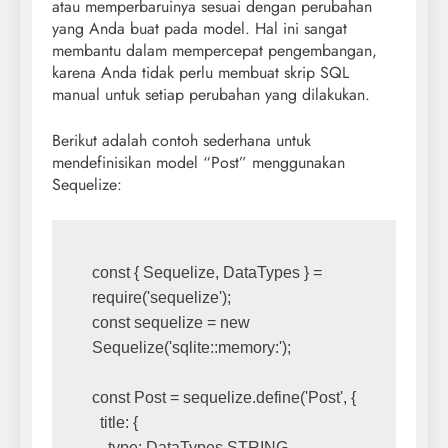
atau memperbaruinya sesuai dengan perubahan
yang Anda buat pada model. Hal ini sangat
membantu dalam mempercepat pengembangan,
karena Anda tidak perlu membuat skrip SQL
manual untuk setiap perubahan yang dilakukan.
Berikut adalah contoh sederhana untuk
mendefinisikan model “Post” menggunakan
Sequelize:
const { Sequelize, DataTypes } = 
require('sequelize');
const sequelize = new 
Sequelize('sqlite::memory:');
const Post = sequelize.define('Post', {
  title: {
    type: DataTypes.STRING,