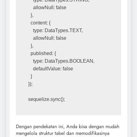
    allowNull: false
  },
  content: {
    type: DataTypes.TEXT,
    allowNull: false
  },
  published: {
    type: DataTypes.BOOLEAN,
    defaultValue: false
  }
});
sequelize.sync();
Dengan pendekatan ini, Anda bisa dengan mudah
mengelola struktur tabel dan memodifikasinya