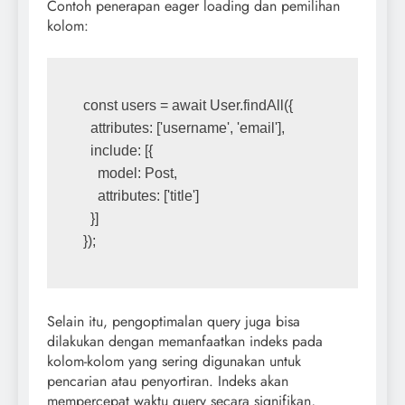
Contoh penerapan eager loading dan pemilihan
kolom:
const users = await User.findAll({
  attributes: ['username', 'email'],
  include: [{
    model: Post,
    attributes: ['title']
  }]
});
Selain itu, pengoptimalan query juga bisa
dilakukan dengan memanfaatkan indeks pada
kolom-kolom yang sering digunakan untuk
pencarian atau penyortiran. Indeks akan
mempercepat waktu query secara signifikan,