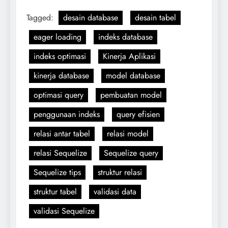
Tagged:
desain database
desain tabel
eager loading
indeks database
indeks optimasi
Kinerja Aplikasi
kinerja database
model database
optimasi query
pembuatan model
penggunaan indeks
query efisien
relasi antar tabel
relasi model
relasi Sequelize
Sequelize query
Sequelize tips
struktur relasi
struktur tabel
validasi data
validasi Sequelize