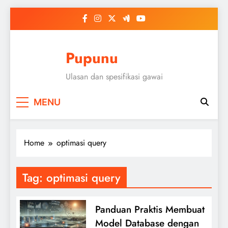
Skip
to
content
Pupunu
Ulasan dan spesifikasi gawai
MENU
Home
optimasi query
Tag:
optimasi query
Panduan Praktis Membuat
Model Database dengan