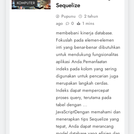
KOMPUTER
Sequelize
Pupunu
2 tahun
ago
0
1 mins
membebani kinerja database.
Fokuslah pada elemen-elemen
inti yang benar-benar dibutuhkan
untuk mendukung fungsionalitas
aplikasi Anda.Pemanfaatan
indeks pada kolom yang sering
digunakan untuk pencarian juga
merupakan langkah cerdas.
Indeks dapat mempercepat
proses query, terutama pada
tabel dengan ...
JavaScriptDengan memahami dan
menerapkan tips Sequelize yang
tepat, Anda dapat merancang
model database yang efisien dan