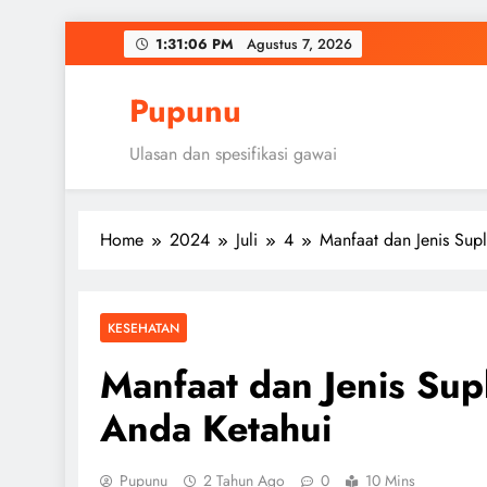
Skip
1:31:07 PM
Agustus 7, 2026
to
content
Pupunu
Ulasan dan spesifikasi gawai
Home
2024
Juli
4
Manfaat dan Jenis Sup
KESEHATAN
Manfaat dan Jenis Sup
Anda Ketahui
Pupunu
2 Tahun Ago
0
10 Mins