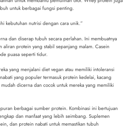
 latihan untuk membantu pemulihan otot. Whey protein juga
ubuh untuk berbagai fungsi penting.
i kebutuhan nutrisi dengan cara unik.”
erna dan diserap tubuh secara perlahan. Ini membuatnya
 aliran protein yang stabil sepanjang malam. Casein
e puasa seperti tidur.
reka yang menjalani diet vegan atau memiliki intoleransi
abati yang populer termasuk protein kedelai, kacang
ih mudah dicerna dan cocok untuk mereka yang memiliki
puran berbagai sumber protein. Kombinasi ini bertujuan
lengkap dan manfaat yang lebih seimbang. Suplemen
ein, dan protein nabati untuk memastikan tubuh