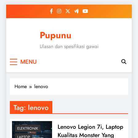
Skip
to
content
Pupunu
Ulasan dan spesifikasi gawai
MENU
Home
lenovo
Tag:
lenovo
Lenovo Legion 7i, Laptop
ELEKTRONIK
Kualitas Monster Yang
LAPTOP