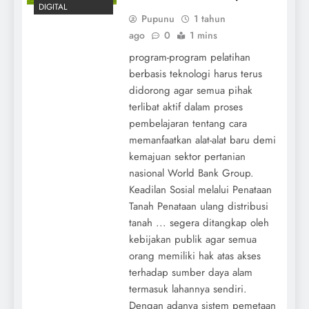
DIGITAL
Pupunu
1 tahun
ago
0
1 mins
program-program pelatihan
berbasis teknologi harus terus
didorong agar semua pihak
terlibat aktif dalam proses
pembelajaran tentang cara
memanfaatkan alat-alat baru demi
kemajuan sektor pertanian
nasional World Bank Group.
Keadilan Sosial melalui Penataan
Tanah Penataan ulang distribusi
tanah ... segera ditangkap oleh
kebijakan publik agar semua
orang memiliki hak atas akses
terhadap sumber daya alam
termasuk lahannya sendiri.
Dengan adanya sistem pemetaan