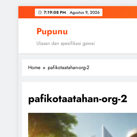
Skip
7:19:09 PM
Agustus 9, 2026
to
content
Pupunu
Ulasan dan spesifikasi gawai
Home
pafikotaatahan-org-2
pafikotaatahan-org-2