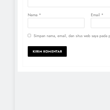
Nama
*
Email
*
Simpan nama, email, dan situs web saya pada p