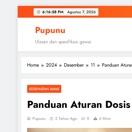
Skip
6:16:59 PM
Agustus 7, 2026
to
content
Pupunu
Ulasan dan spesifikasi gawai
Home
2024
Desember
11
Panduan Atura
KESEHATAN ANAK
Panduan Aturan Dosis
Pupunu
2 Tahun Ago
0
6 Mins