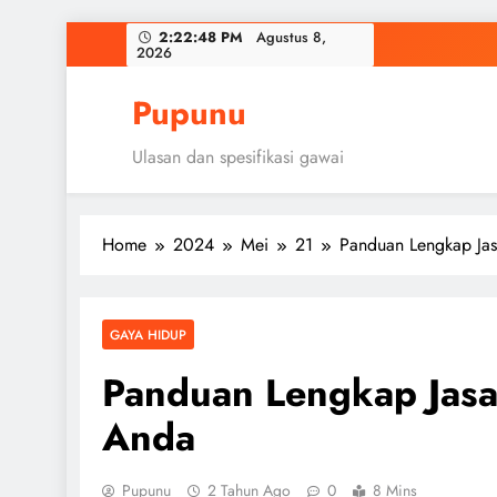
Skip
2:22:49 PM
Agustus 8,
2026
to
content
Pupunu
Ulasan dan spesifikasi gawai
Home
2024
Mei
21
Panduan Lengkap Ja
GAYA HIDUP
Panduan Lengkap Jasa
Anda
Pupunu
2 Tahun Ago
0
8 Mins