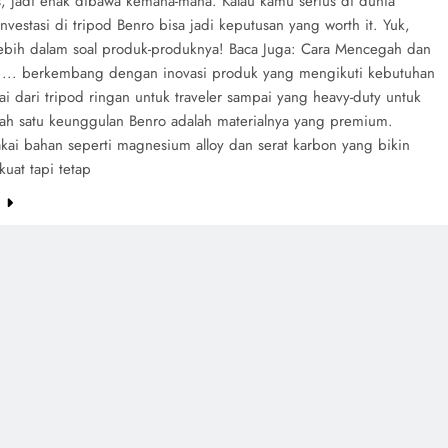
, jadi enak dibawa kemana-mana. Kalau kamu serius di dunia
 investasi di tripod Benro bisa jadi keputusan yang worth it. Yuk,
 lebih dalam soal produk-produknya! Baca Juga: Cara Mencegah dan
... berkembang dengan inovasi produk yang mengikuti kebutuhan
ai dari tripod ringan untuk traveler sampai yang heavy-duty untuk
alah satu keunggulan Benro adalah materialnya yang premium.
kai bahan seperti magnesium alloy dan serat karbon yang bikin
kuat tapi tetap
e