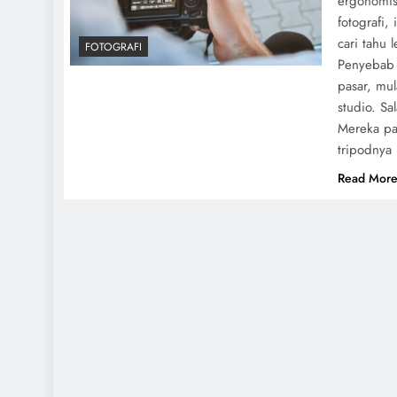
ergonomis
fotografi,
cari tahu
FOTOGRAFI
Penyebab 
pasar, mul
studio. S
Mereka pa
tripodnya 
Read Mor