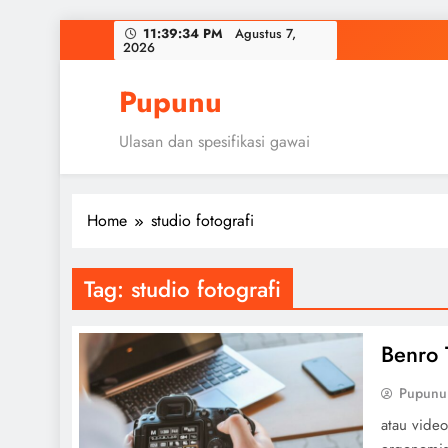
Skip
11:39:35 PM
Agustus 7,
2026
to
content
Pupunu
Ulasan dan spesifikasi gawai
Home
studio fotografi
Tag:
studio fotografi
Benro 
Pupunu
atau video