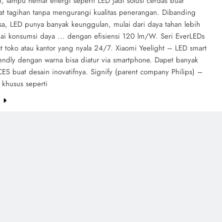
ah, lampu hemat energi seperti LED jadi solusi cerdas buat
 tagihan tanpa mengurangi kualitas penerangan. Dibanding
sa, LED punya banyak keunggulan, mulai dari daya tahan lebih
ai konsumsi daya ... dengan efisiensi 120 lm/W. Seri EverLEDs
t toko atau kantor yang nyala 24/7. Xiaomi Yeelight – LED smart
iendly dengan warna bisa diatur via smartphone. Dapet banyak
ES buat desain inovatifnya. Signify (parent company Philips) –
 khusus seperti
e