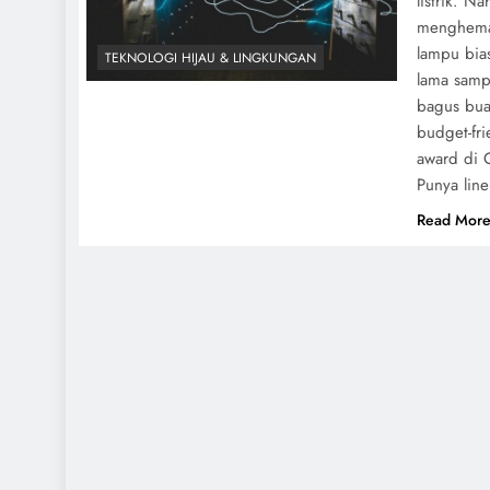
listrik. N
menghemat
lampu bia
TEKNOLOGI HIJAU & LINGKUNGAN
lama samp
bagus bua
budget-fr
award di C
Punya line
Read Mor