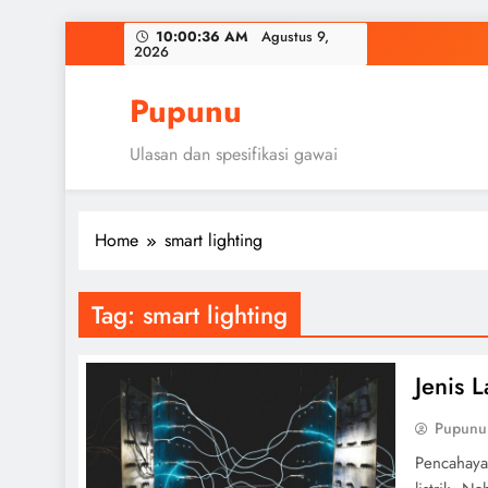
Skip
10:00:37 AM
Agustus 9,
2026
to
content
Pupunu
Ulasan dan spesifikasi gawai
Home
smart lighting
Tag:
smart lighting
Jenis 
Pupunu
Pencahaya