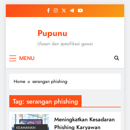
Skip
to
content
Pupunu
Ulasan dan spesifikasi gawai
MENU
Home
serangan phishing
Tag:
serangan phishing
Meningkatkan Kesadaran
Phishing Karyawan
KEAMANAN