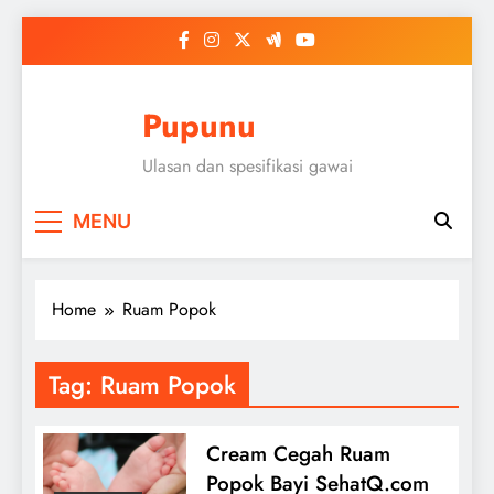
Skip
to
content
Pupunu
Ulasan dan spesifikasi gawai
MENU
Home
Ruam Popok
Tag:
Ruam Popok
Cream Cegah Ruam
Popok Bayi SehatQ.com