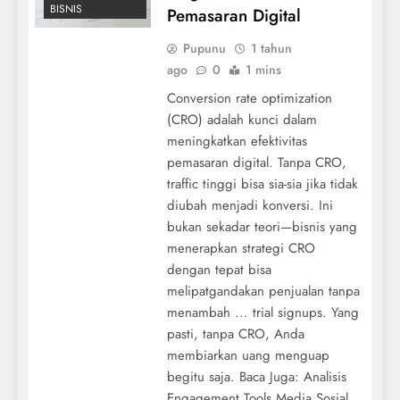
BISNIS
Pemasaran Digital
Pupunu
1 tahun
ago
0
1 mins
Conversion rate optimization
(CRO) adalah kunci dalam
meningkatkan efektivitas
pemasaran digital. Tanpa CRO,
traffic tinggi bisa sia-sia jika tidak
diubah menjadi konversi. Ini
bukan sekadar teori—bisnis yang
menerapkan strategi CRO
dengan tepat bisa
melipatgandakan penjualan tanpa
menambah ... trial signups. Yang
pasti, tanpa CRO, Anda
membiarkan uang menguap
begitu saja. Baca Juga: Analisis
Engagement Tools Media Sosial