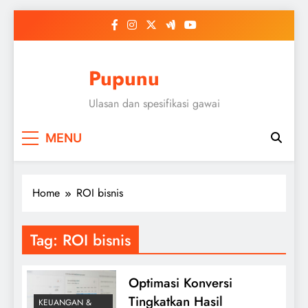
Skip
to
content
Pupunu
Ulasan dan spesifikasi gawai
MENU
Home
ROI bisnis
Tag:
ROI bisnis
Optimasi Konversi
Tingkatkan Hasil
KEUANGAN &