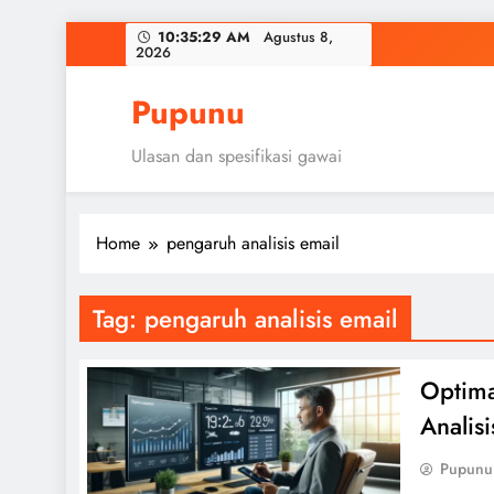
Skip
10:35:30 AM
Agustus 8,
2026
to
content
Pupunu
Ulasan dan spesifikasi gawai
Home
pengaruh analisis email
Tag:
pengaruh analisis email
Optima
Analisi
Pupunu