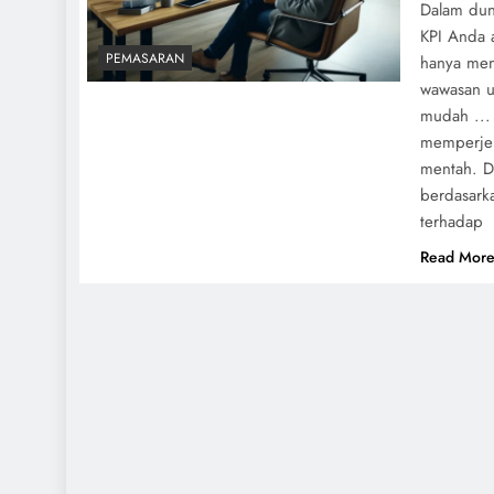
Dalam dun
KPI Anda a
PEMASARAN
hanya meng
wawasan u
mudah ...
memperjela
mentah. D
berdasarka
terhadap
Read Mor