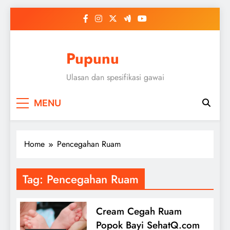
Skip
to
content
Pupunu
Ulasan dan spesifikasi gawai
MENU
Home
Pencegahan Ruam
Tag:
Pencegahan Ruam
Cream Cegah Ruam
Popok Bayi SehatQ.com