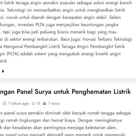
 listrik tenaga angin semakin populer sebagai solusi energi bersih
ia. Teknologi ini memanfaatkan angin untuk menghasilkan listrik
si, cocok untuk daerah dengan kecepatan angin stabil. Selain
gkungan, investasi PLTA juga menjanjikan keuntungan jangka
. tapi juga bisa jadi peluang bisnis menarik bagi yang mau
si di sektor energi terbarukan. Baca Juga: Inovasi Terbaru Teknologi
ya Mengenal Pembangkit Listrik Tenaga Angin Pembangkit listrik
gin (PLTA) adalah sistem yang mengubah energi kinetik angin
trik
e
ngan Panel Surya untuk Penghematan Listrik
1 tahun ago
0
1 mins
n panel surya semakin diminati oleh banyak rumah tangga sebagai
ergi ramah lingkungan dan hemat biaya. Dengan meningkatnya
rik dan kesadaran akan pentingnya menjaga kelestarian alam,
n panel surya menjadi alternatif yang menarik untuk memenuhi