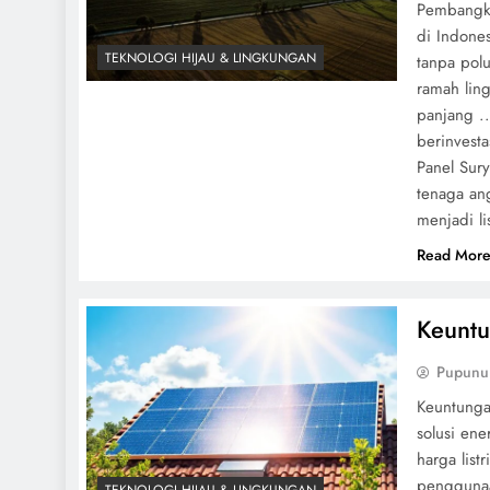
Pembangkit
di Indones
TEKNOLOGI HIJAU & LINGKUNGAN
tanpa polu
ramah lin
panjang ..
berinvesta
Panel Sur
tenaga an
menjadi lis
Read Mor
Keuntu
Pupunu
Keuntunga
solusi en
harga list
penggunaa