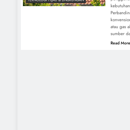
TEKNOLOGI HIJAU & LINGKUNGAN
kebutuhan 
Perbanding
konvension
atau gas a
sumber da
Read Mor