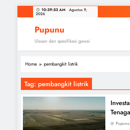
Skip
10:39:54 AM
Agustus 9,
2026
to
content
Pupunu
Ulasan dan spesifikasi gawai
Home
pembangkit listrik
Tag:
pembangkit listrik
Invest
Tenaga
Pupunu