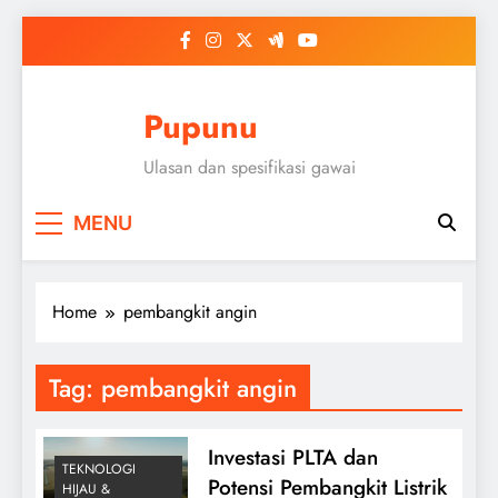
Skip
to
content
Pupunu
Ulasan dan spesifikasi gawai
MENU
Home
pembangkit angin
Tag:
pembangkit angin
Investasi PLTA dan
TEKNOLOGI
Potensi Pembangkit Listrik
HIJAU &