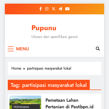
Skip
to
content
Pupunu
Ulasan dan spesifikasi gawai
MENU
Home
partisipasi masyarakat lokal
Tag:
partisipasi masyarakat lokal
Pemetaan Lahan
Pertanian di Pastibpn.id
PERTANIAN