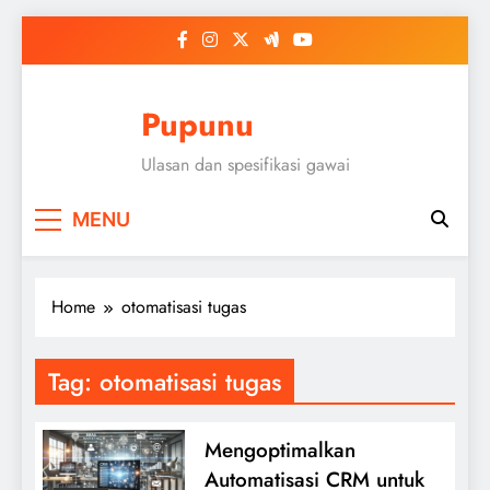
Skip
to
content
Pupunu
Ulasan dan spesifikasi gawai
MENU
Home
otomatisasi tugas
Tag:
otomatisasi tugas
Mengoptimalkan
Automatisasi CRM untuk