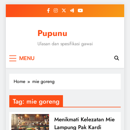
Skip
to
content
Pupunu
Ulasan dan spesifikasi gawai
MENU
Home
mie goreng
Tag:
mie goreng
Menikmati Kelezatan Mie
Lampung Pak Kardi