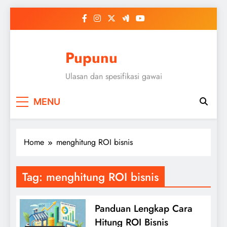
Skip
to
content
Pupunu
Ulasan dan spesifikasi gawai
MENU
Home
menghitung ROI bisnis
Tag:
menghitung ROI bisnis
Panduan Lengkap Cara
Hitung ROI Bisnis