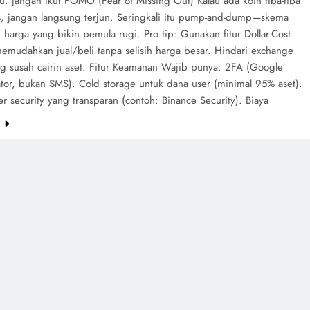
u. Jangan Ikut FOMO (Fear of Missing Out) Kalau ada koin tiba-tiba
, jangan langsung terjun. Seringkali itu pump-and-dump—skema
 harga yang bikin pemula rugi. Pro tip: Gunakan fitur Dollar-Cost
memudahkan jual/beli tanpa selisih harga besar. Hindari exchange
ng susah cairin aset. Fitur Keamanan Wajib punya: 2FA (Google
ator, bukan SMS). Cold storage untuk dana user (minimal 95% aset).
 security yang transparan (contoh: Binance Security). Biaya
e