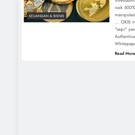
investasim
naik 500%
manipulasi
KEUANGAN & BISNIS
... OKX) 
"sepi" ya
Authentic
Whitepaper
Read Mor