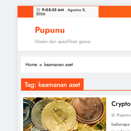
Skip
9:05:34 AM
Agustus 8,
2026
to
content
Pupunu
Ulasan dan spesifikasi gawai
Home
keamanan aset
Tag:
keamanan aset
Crypto
Pupunu
beberapa a