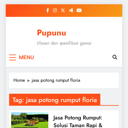
Skip
to
content
Pupunu
Ulasan dan spesifikasi gawai
MENU
Home
jasa potong rumput floria
Tag:
jasa potong rumput floria
Jasa Potong Rumput:
Solusi Taman Rapi &