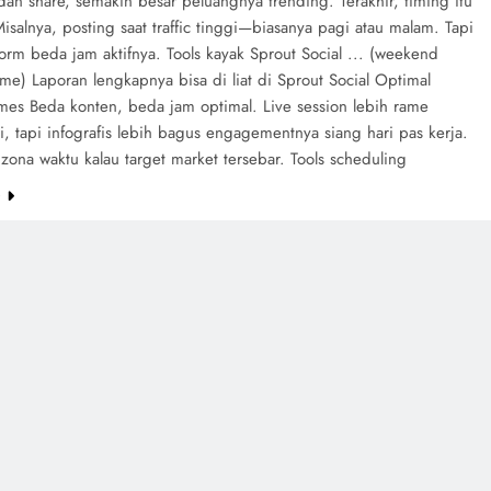
an share, semakin besar peluangnya trending. Terakhir, timing itu
isalnya, posting saat traffic tinggi—biasanya pagi atau malam. Tapi
orm beda jam aktifnya. Tools kayak Sprout Social ... (weekend
time) Laporan lengkapnya bisa di liat di Sprout Social Optimal
imes Beda konten, beda jam optimal. Live session lebih rame
, tapi infografis lebih bagus engagementnya siang hari pas kerja.
zona waktu kalau target market tersebar. Tools scheduling
e