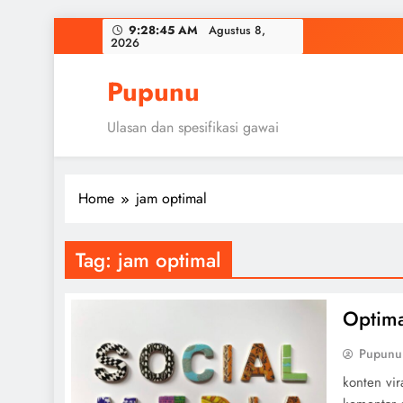
Skip
9:28:46 AM
Agustus 8,
2026
to
content
Pupunu
Ulasan dan spesifikasi gawai
Home
jam optimal
Tag:
jam optimal
Optima
Pupunu
konten vi