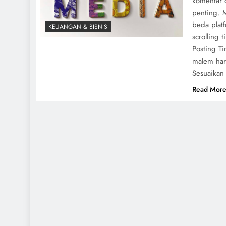
komentar d
penting. M
beda platf
KEUANGAN & BISNIS
scrolling 
Posting T
malem hari
Sesuaikan 
Read Mor