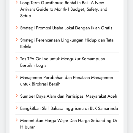
Long-Term Guesthouse Rental in Bali: A New
Arrival’s Guide to Month-1 Budget, Safety, and
Setup
Strategi Promosi Usaha Lokal Dengan Iklan Gratis
Strategi Perencanaan Lingkungan Hidup dan Tata
Kelola
Tes TPA Online untuk Mengukur Kemampuan
Berpikir Logis
Manajemen Perubahan dan Penataan Manajemen
untuk Birokrasi Bersih
Sumber Daya Alam dan Partisipasi Masyarakat Aceh
Bangkitkan Skill Bahasa Inggrismu di BLK Samarinda
Menentukan Harga Wajar Dan Harga Sebanding Di
Hiburan