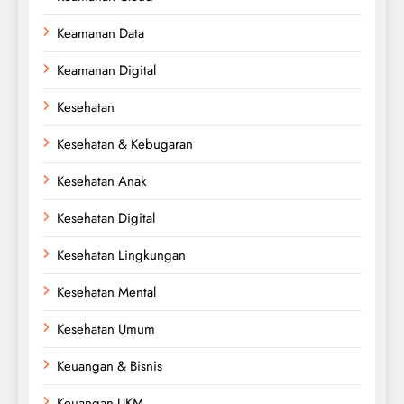
Keamanan Data
Keamanan Digital
Kesehatan
Kesehatan & Kebugaran
Kesehatan Anak
Kesehatan Digital
Kesehatan Lingkungan
Kesehatan Mental
Kesehatan Umum
Keuangan & Bisnis
Keuangan UKM