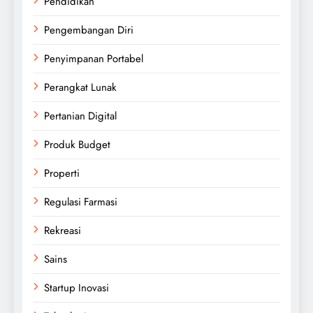
Pendidikan
Pengembangan Diri
Penyimpanan Portabel
Perangkat Lunak
Pertanian Digital
Produk Budget
Properti
Regulasi Farmasi
Rekreasi
Sains
Startup Inovasi