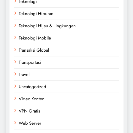
Teknologi
Teknologi Hiburan
Teknologi Hijau & Lingkungan
Teknologi Mobile
Transaksi Global
Transportasi
Travel
Uncategorized
Video Konten
VPN Gratis
Web Server