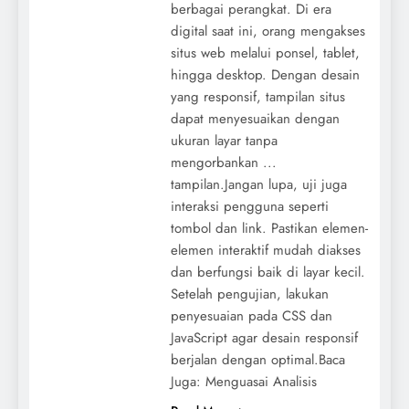
berbagai perangkat. Di era
digital saat ini, orang mengakses
situs web melalui ponsel, tablet,
hingga desktop. Dengan desain
yang responsif, tampilan situs
dapat menyesuaikan dengan
ukuran layar tanpa
mengorbankan ...
tampilan.Jangan lupa, uji juga
interaksi pengguna seperti
tombol dan link. Pastikan elemen-
elemen interaktif mudah diakses
dan berfungsi baik di layar kecil.
Setelah pengujian, lakukan
penyesuaian pada CSS dan
JavaScript agar desain responsif
berjalan dengan optimal.Baca
Juga: Menguasai Analisis