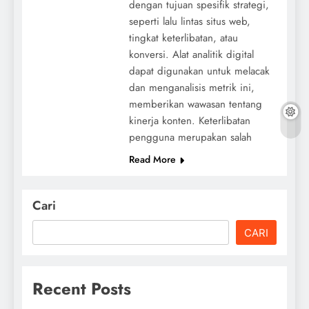
dengan tujuan spesifik strategi,
seperti lalu lintas situs web,
tingkat keterlibatan, atau
konversi. Alat analitik digital
dapat digunakan untuk melacak
dan menganalisis metrik ini,
memberikan wawasan tentang
kinerja konten. Keterlibatan
pengguna merupakan salah
Read More
Cari
CARI
Recent Posts