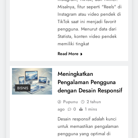
Misalnya, fitur seperti "Reels" di
Instagram atau video pendek di
TikTok saat ini menjadi favorit
pengguna. Menurut data dari
Statista, konten video pendek
memiliki tingkat
Read More
Meningkatkan
Pengalaman Pengguna
BISNIS
dengan Desain Responsif
Pupunu
2 tahun
ago
0
1 mins
Desain responsif adalah kunci
untuk memastikan pengalaman
pengguna yang optimal di