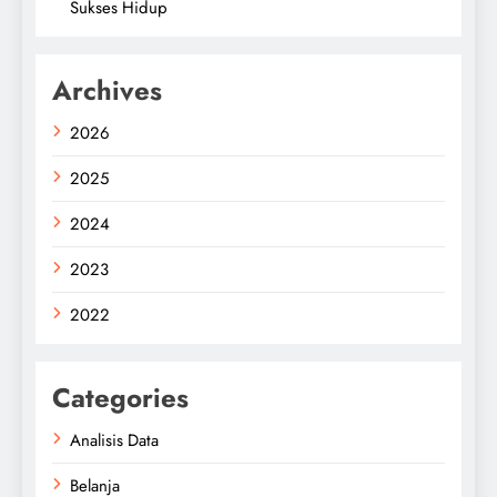
Sukses Hidup
Archives
2026
2025
2024
2023
2022
Categories
Analisis Data
Belanja