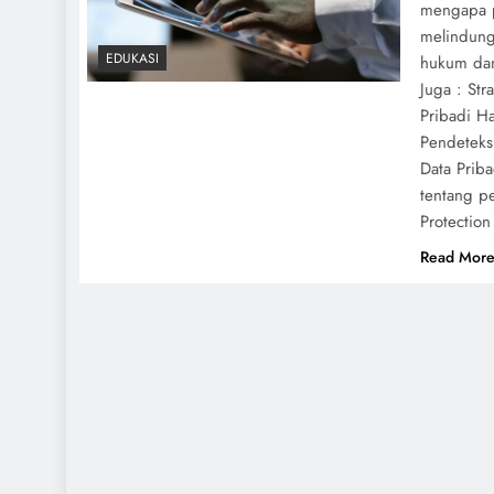
mengapa p
melindung
EDUKASI
hukum dan
Juga : Str
Pribadi H
Pendeteks
Data Prib
tentang pe
Protectio
Read Mor