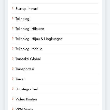
Startup Inovasi
Teknologi
Teknologi Hiburan
Teknologi Hijau & Lingkungan
Teknologi Mobile
Transaksi Global
Transportasi
Travel
Uncategorized
Video Konten
VPN Gratis