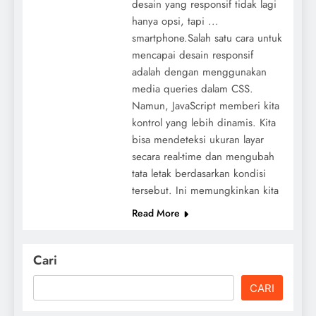
desain yang responsif tidak lagi
hanya opsi, tapi ...
smartphone.Salah satu cara untuk
mencapai desain responsif
adalah dengan menggunakan
media queries dalam CSS.
Namun, JavaScript memberi kita
kontrol yang lebih dinamis. Kita
bisa mendeteksi ukuran layar
secara real-time dan mengubah
tata letak berdasarkan kondisi
tersebut. Ini memungkinkan kita
Read More
Cari
CARI