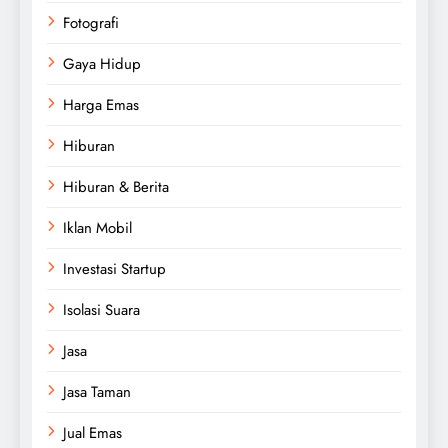
Fotografi
Gaya Hidup
Harga Emas
Hiburan
Hiburan & Berita
Iklan Mobil
Investasi Startup
Isolasi Suara
Jasa
Jasa Taman
Jual Emas