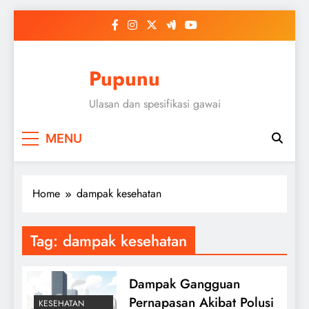
Skip
to
content
Pupunu
Ulasan dan spesifikasi gawai
MENU
Home
dampak kesehatan
Tag:
dampak kesehatan
Dampak Gangguan
Pernapasan Akibat Polusi
KESEHATAN