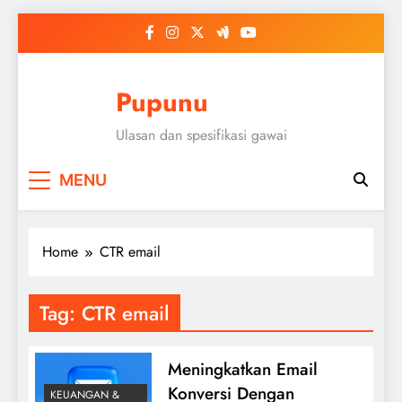
Skip
to
content
Pupunu
Ulasan dan spesifikasi gawai
MENU
Home
CTR email
Tag:
CTR email
Meningkatkan Email
Konversi Dengan
KEUANGAN &