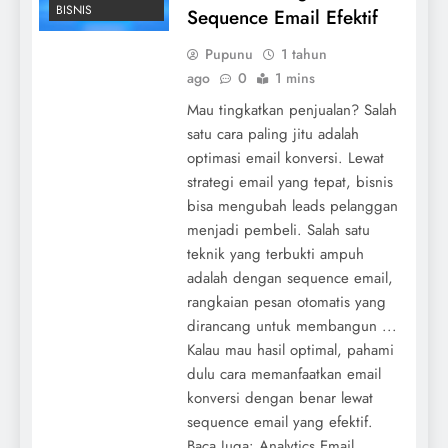
BISNIS
Sequence Email Efektif
Pupunu
1 tahun
ago
0
1 mins
Mau tingkatkan penjualan? Salah
satu cara paling jitu adalah
optimasi email konversi. Lewat
strategi email yang tepat, bisnis
bisa mengubah leads pelanggan
menjadi pembeli. Salah satu
teknik yang terbukti ampuh
adalah dengan sequence email,
rangkaian pesan otomatis yang
dirancang untuk membangun ...
Kalau mau hasil optimal, pahami
dulu cara memanfaatkan email
konversi dengan benar lewat
sequence email yang efektif.
Baca Juga: Analytics Email